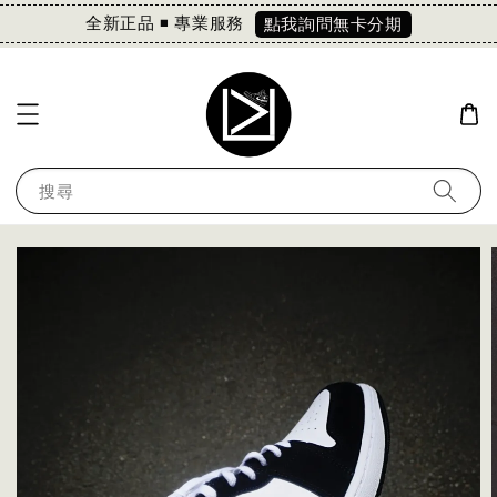
全新正品 ◾️ 專業服務
點我詢問無卡分期
搜尋