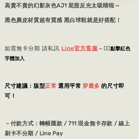
高貴不貴的幻影灰色AJ1 屁股反光太吸睛啦～
黑色麂皮材質超有質感 黑白球鞋就是好搭配！
👈🏻
點擊紅色
如需無卡分期 請私訊
Line官方客服
～
字體加入
尺寸建議：版型
正常
選用平常
穿最多
的尺寸即
可！
- 付款方式：轉帳匯款 / 711 現金無卡存款 / 線上
刷卡不分期 / Line Pay