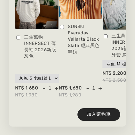
SUNSKI
Everyday
三生萬物
三生萬物
Vallarta Black
INNERSEC
INNERSECT 薄
Slate 經典黑色
2026新版
長袖 2026新版
墨鏡
外套 灰色
灰色
-
NT$ 2,280
NT$ 2,580
-
+
-
+
NT$ 1,680
NT$ 1,680
NT$ 1,980
NT$ 1,980
加入購物車