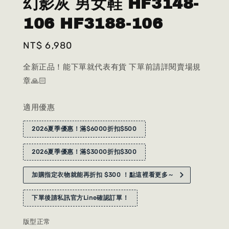
幻影灰 男女鞋 HF3148-
106 HF3188-106
Regular
NT$ 6,980
price
全新正品！能下單就代表有貨 下單前請詳閱賣場規
章🙏🏻
適用優惠
2026夏季優惠！滿$6000折扣$500
2026夏季優惠！滿$3000折扣$300
加購指定衣物就能再折扣 $300 ！點這裡看更多～
下單後請私訊官方Line確認訂單！
版型正常