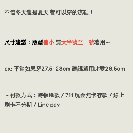
不管冬天還是夏天 都可以穿的涼鞋！
尺寸建議：版型
偏小
請
大半號至一號
著用～
ex: 平常如果穿27.5~28cm 建議選用此雙28.5cm
- 付款方式：轉帳匯款 / 711 現金無卡存款 / 線上
刷卡不分期 / Line pay