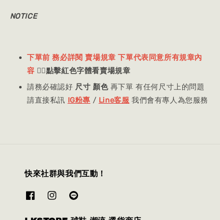
NOTICE
下單前 務必詳閱 賣場規章 下單代表同意所有規章內
容
👈🏻
點擊紅色字體看賣場規章
請務必確認好
尺寸 顏色
再下單 有任何尺寸上的問題
請直接私訊
IG粉專
/
Line客服
我們會有專人為您服務
快來社群與我們互動！