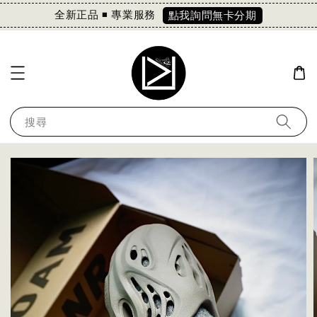
全新正品 ◾️ 專業服務
點我詢問無卡分期
搜尋