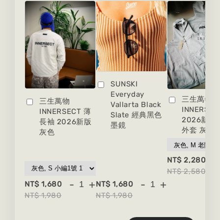
SUNSKI
Everyday
三生萬物
三生萬物
Vallarta Black
INNERSEC
INNERSECT 薄
Slate 經典黑色
2026新版
長袖 2026新版
墨鏡
外套 灰色
灰色
-
NT$ 2,280
NT$ 2,580
-
+
-
+
NT$ 1,680
NT$ 1,680
NT$ 1,980
NT$ 1,980