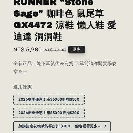
RUNNER "Stone
Sage" 咖啡色 鼠尾草
GX4472 涼鞋 懶人鞋 愛
迪達 洞洞鞋
Sale
NT$ 5,980
Regular
優惠
NT$ 7,500
price
price
全新正品！能下單就代表有貨 下單前請詳閱賣場規
章🙏🏻
適用優惠
2026夏季優惠！滿$6000折扣$500
2026夏季優惠！滿$3000折扣$300
加購指定衣物就能再折扣 $300 ！點這裡看更多～