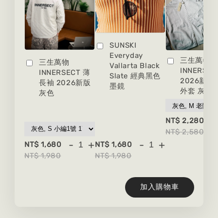
SUNSKI
Everyday
三生萬物
三生萬物
Vallarta Black
INNERSEC
INNERSECT 薄
Slate 經典黑色
2026新版
長袖 2026新版
墨鏡
外套 灰色
灰色
-
NT$ 2,280
NT$ 2,580
-
+
-
+
NT$ 1,680
NT$ 1,680
NT$ 1,980
NT$ 1,980
加入購物車