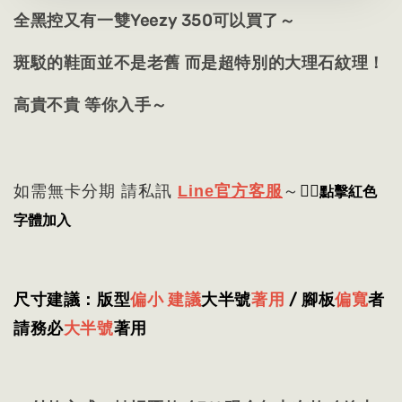
全黑控又有一雙Yeezy 350可以買了～
斑駁的鞋面並不是老舊 而是超特別的大理石紋理！
高貴不貴 等你入手～
👈🏻
點擊紅色
如需無卡分期 請私訊
Line官方客服
～
字體加入
尺寸建議：版型
偏小 建議
大半號
著用
/ 腳板
偏寬
者
請務必
大半號
著用