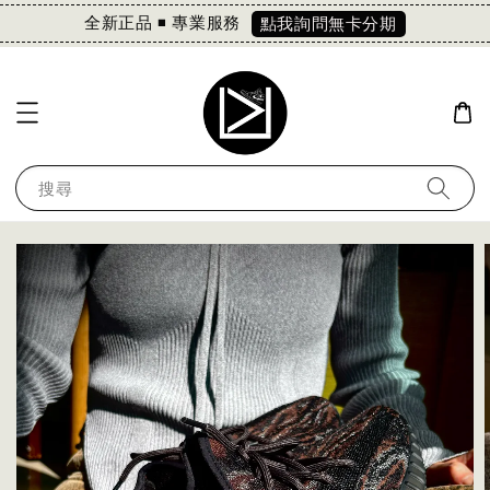
全新正品 ◾️ 專業服務
點我詢問無卡分期
搜尋