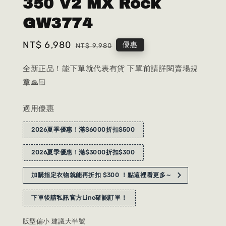
350 V2 MX Rock
GW3774
Sale
NT$ 6,980
Regular
優惠
NT$ 9,980
price
price
全新正品！能下單就代表有貨 下單前請詳閱賣場規
章🙏🏻
適用優惠
2026夏季優惠！滿$6000折扣$500
2026夏季優惠！滿$3000折扣$300
加購指定衣物就能再折扣 $300 ！點這裡看更多～
下單後請私訊官方Line確認訂單！
版型偏小 建議大半號