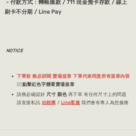
- 付款方式：轉帳匯款 / 711 現金無卡存款 / 線上
刷卡不分期 / Line Pay
NOTICE
下單前 務必詳閱 賣場規章 下單代表同意所有規章內容
👈🏻
點擊紅色字體看賣場規章
請務必確認好
尺寸 顏色
再下單 有任何尺寸上的問題
請直接私訊
IG粉專
/
Line客服
我們會有專人為您服務