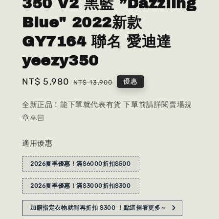
350 V2 黑藍 ”Dazzling
Blue" 2022新款
GY7164 聯名 愛迪達
yeezy350
Sale
NT$ 5,980
Regular
優惠
NT$ 13,900
price
price
全新正品！能下單就代表有貨 下單前請詳閱賣場規
章🙏🏻
適用優惠
2026夏季優惠！滿$6000折扣$500
2026夏季優惠！滿$3000折扣$300
加購指定衣物就能再折扣 $300 ！點這裡看更多～