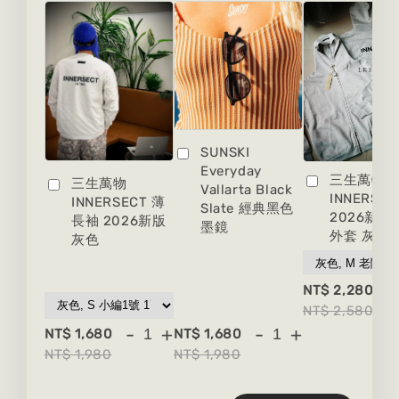
SUNSKI
Everyday
三生萬物
三生萬物
Vallarta Black
INNERSEC
INNERSECT 薄
Slate 經典黑色
2026新版
長袖 2026新版
墨鏡
外套 灰色
灰色
-
NT$ 2,280
NT$ 2,580
-
+
-
+
NT$ 1,680
NT$ 1,680
NT$ 1,980
NT$ 1,980