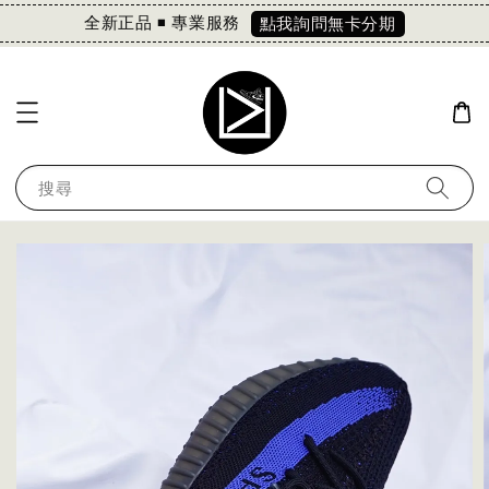
全新正品 ◾️ 專業服務
點我詢問無卡分期
搜尋