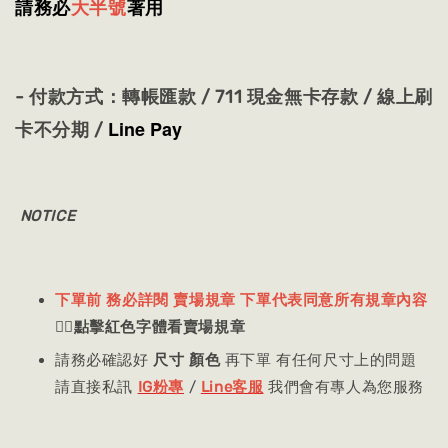
請務必
大半號
著用
- 付款方式：
轉帳匯款 / 711 現金無卡存款 / 線上刷
Line Pay
卡不分期 /
NOTICE
下單前 務必詳閱 賣場規章 下單代表同意所有規章內容
👈🏻
點擊紅色字體看賣場規章
請務必確認好
尺寸 顏色
再下單 有任何尺寸上的問題
請直接私訊
IG粉專
/
Line客服
我們會有專人為您服務