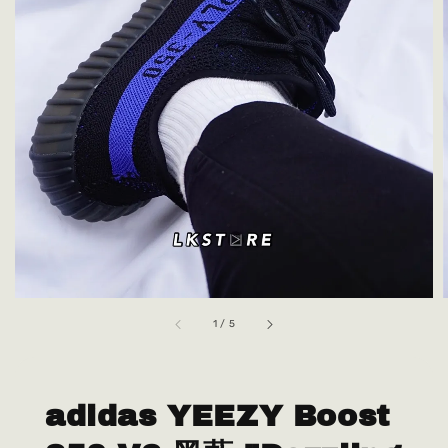
1
/
5
adidas YEEZY Boost