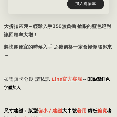
加入購物車
大折扣來襲～輕鬆入手350無負擔 搶眼的藍色絕對
讓回頭率大增！
趕快趁便宜的時候入手 之後價格一定會慢慢漲起來
～
👈🏻
點擊紅色
如需無卡分期 請私訊
Line官方客服
～
字體加入
尺寸建議：版型
偏小 / 建議
大半號
著用
腳板
偏寬
者