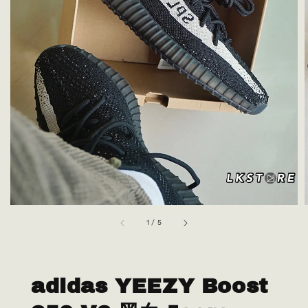
1
/
5
adidas YEEZY Boost