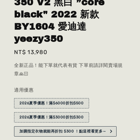
350 V2 黑白 ”core
black" 2022 新款
BY1604 愛迪達
yeezy350
Regular
NT$ 13,980
price
全新正品！能下單就代表有貨 下單前請詳閱賣場規
章🙏🏻
適用優惠
2026夏季優惠！滿$6000折扣$500
2026夏季優惠！滿$3000折扣$300
加購指定衣物就能再折扣 $300 ！點這裡看更多～