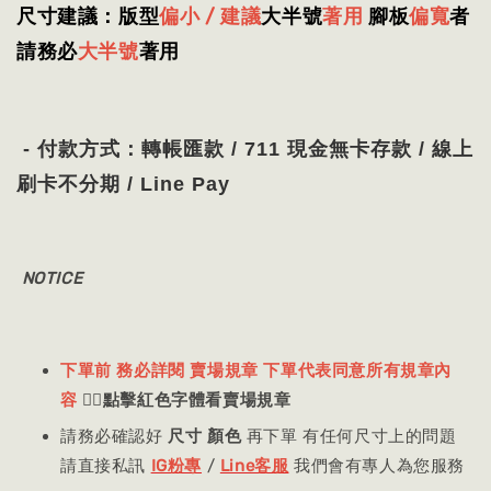
尺寸建議：版型
偏小 / 建議
大半號
著用
腳板
偏寬
者
請務必
大半號
著用
- 付款方式：轉帳匯款 / 711 現金無卡存款 / 線上
刷卡不分期 / Line Pay
NOTICE
下單前 務必詳閱 賣場規章 下單代表同意所有規章內
容
👈🏻
點擊紅色字體看賣場規章
請務必確認好
尺寸 顏色
再下單 有任何尺寸上的問題
請直接私訊
IG粉專
/
Line客服
我們會有專人為您服務