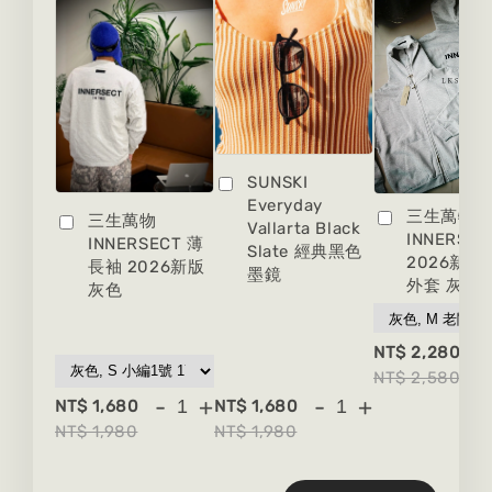
SUNSKI
Everyday
三生萬物
三生萬物
Vallarta Black
INNERSEC
INNERSECT 薄
Slate 經典黑色
2026新版
長袖 2026新版
墨鏡
外套 灰色
灰色
-
NT$ 2,280
NT$ 2,580
-
+
-
+
NT$ 1,680
NT$ 1,680
NT$ 1,980
NT$ 1,980