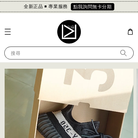
全新正品 ◾️ 專業服務
點我詢問無卡分期
搜尋