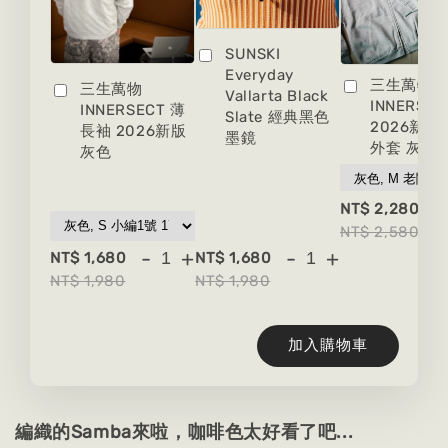
SUNSKI
Everyday
三生萬物
三生萬物
Vallarta Black
INNERSEC
INNERSECT 薄
Slate 經典黑色
2026新版
長袖 2026新版
墨鏡
外套 灰色
灰色
-
NT$ 2,280
NT$ 2,580
-
+
-
+
NT$ 1,680
NT$ 1,680
NT$ 1,980
NT$ 1,980
加入購物車
編織的Samba來啦，咖啡色太好看了吧...