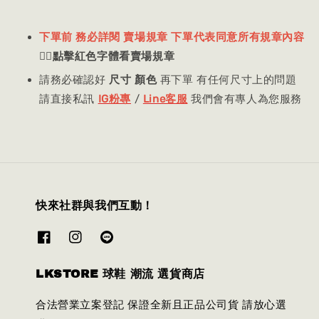
下單前 務必詳閱 賣場規章 下單代表同意所有規章內容
👈🏻
點擊紅色字體看賣場規章
請務必確認好
尺寸 顏色
再下單 有任何尺寸上的問題
請直接私訊
IG粉專
/
Line客服
我們會有專人為您服務
快來社群與我們互動！
LKSTORE 球鞋 潮流 選貨商店
合法營業立案登記 保證全新且正品公司貨 請放心選