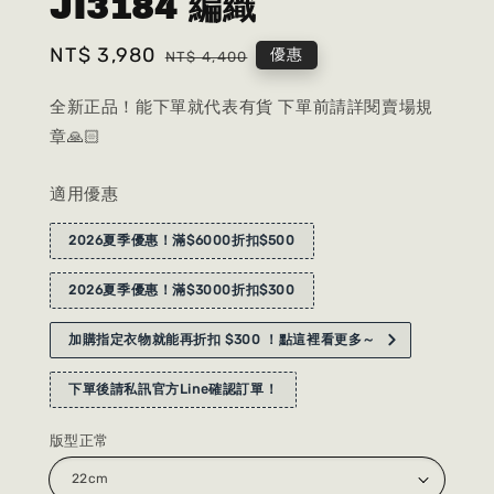
JI3184 編織
Sale
NT$ 3,980
Regular
優惠
NT$ 4,400
price
price
全新正品！能下單就代表有貨 下單前請詳閱賣場規
章🙏🏻
適用優惠
2026夏季優惠！滿$6000折扣$500
2026夏季優惠！滿$3000折扣$300
加購指定衣物就能再折扣 $300 ！點這裡看更多～
下單後請私訊官方Line確認訂單！
版型正常