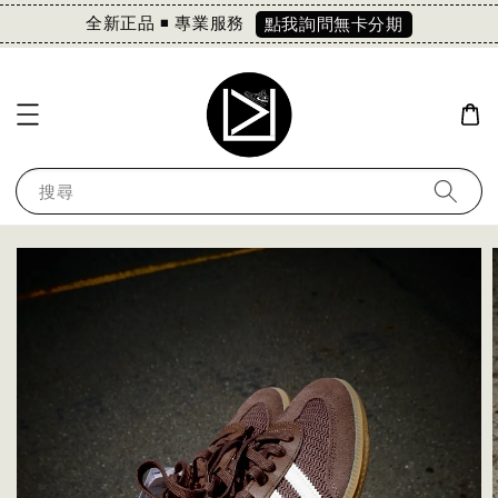
全新正品 ◾️ 專業服務
點我詢問無卡分期
搜尋