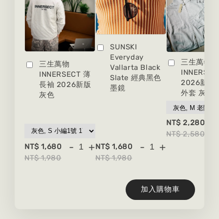
SUNSKI
Everyday
三生萬物
三生萬物
Vallarta Black
INNERSEC
INNERSECT 薄
Slate 經典黑色
2026新版
長袖 2026新版
墨鏡
外套 灰色
灰色
-
NT$ 2,280
NT$ 2,580
-
+
-
+
NT$ 1,680
NT$ 1,680
NT$ 1,980
NT$ 1,980
加入購物車