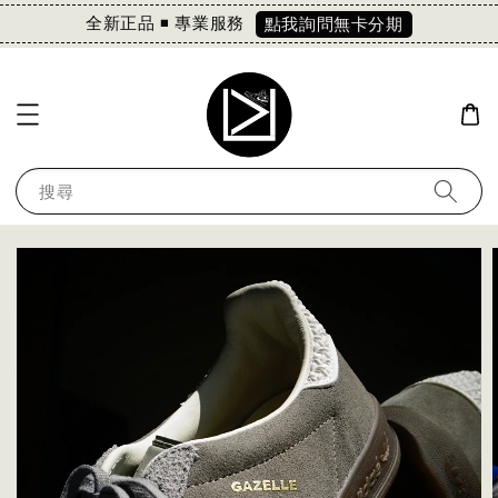
全新正品 ◾️ 專業服務
點我詢問無卡分期
搜尋