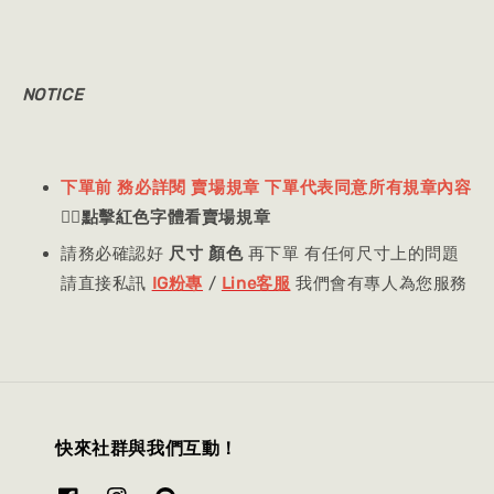
NOTICE
下單前 務必詳閱 賣場規章 下單代表同意所有規章內容
👈🏻
點擊紅色字體看賣場規章
請務必確認好
尺寸 顏色
再下單 有任何尺寸上的問題
請直接私訊
IG粉專
/
Line客服
我們會有專人為您服務
快來社群與我們互動！