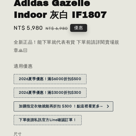
Adidas Gazelle
Indoor 灰白 IF1807
Sale
NT$ 5,980
Regular
優惠
NT$ 6,980
price
price
全新正品！能下單就代表有貨 下單前請詳閱賣場規
章🙏🏻
適用優惠
2026夏季優惠！滿$6000折扣$500
2026夏季優惠！滿$3000折扣$300
加購指定衣物就能再折扣 $300 ！點這裡看更多～
下單後請私訊官方Line確認訂單！
尺寸