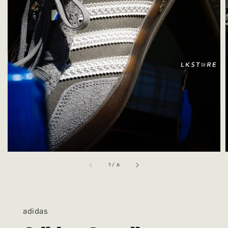
1
/
6
adidas