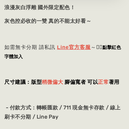
浪漫灰白浮雕 國外限定配色！
灰色控必收的一雙 真的不能太好看～
👈🏻
點擊紅色
如需無卡分期 請私訊
Line官方客服
～
字體加入
尺寸建議：版型
稍微偏大
腳偏寬者 可以
正常
著用
- 付款方式：轉帳匯款 / 711 現金無卡存款 / 線上
刷卡不分期 / Line Pay