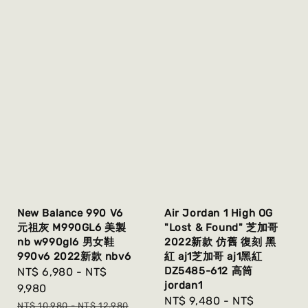
New Balance 990 V6
Air Jordan 1 High OG
元祖灰 M990GL6 美製
"Lost & Found" 芝加哥
nb w990gl6 男女鞋
2022新款 仿舊 復刻 黑
990v6 2022新款 nbv6
紅 aj1芝加哥 aj1黑紅
DZ5485-612 高筒
Sale
NT$ 6,980
-
NT$
jordan1
price
9,980
Sale
NT$ 9,480
-
NT$
Regular
NT$ 10,980
-
NT$ 12,980