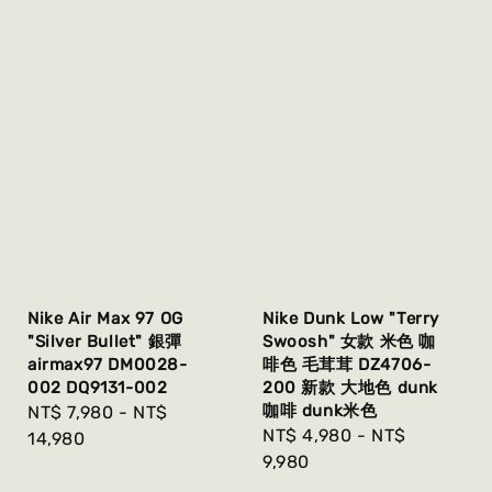
Nike Air Max 97 OG
Nike Dunk Low "Terry
"Silver Bullet" 銀彈
Swoosh" 女款 米色 咖
airmax97 DM0028-
啡色 毛茸茸 DZ4706-
002 DQ9131-002
200 新款 大地色 dunk
咖啡 dunk米色
Regular
NT$ 7,980
-
NT$
Regular
NT$ 4,980
-
NT$
price
14,980
price
9,980