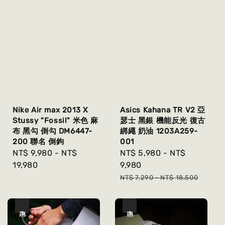
Nike Air max 2013 X
Asics Kahana TR V2 亞
Stussy "Fossil" 米色 麻
瑟士 黑銀 機能反光 復古
布 黑勾 倒勾 DM6447-
綁繩 奶油 1203A259-
200 聯名 倒鉤
001
Regular
NT$ 9,980
-
NT$
Sale
NT$ 5,980
-
NT$
price
19,980
price
9,980
Regular
NT$ 7,290
-
NT$ 18,500
price
優惠
優惠