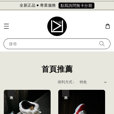
全新正品 ◾️ 專業服務
點我詢問無卡分期
搜尋
首頁推薦
排列方式 :
優惠
優惠