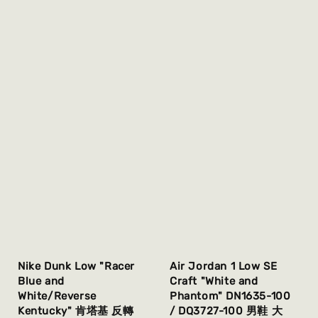
Nike Dunk Low "Racer
Air Jordan 1 Low SE
Blue and
Craft "White and
White/Reverse
Phantom" DN1635-100
Kentucky" 肯塔基 反轉
/ DQ3727-100 男鞋 大