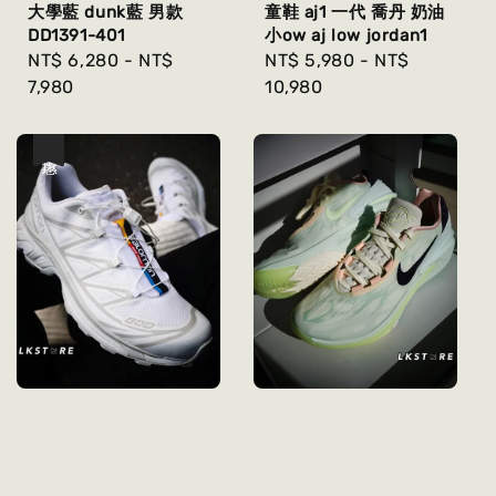
大學藍 dunk藍 男款
童鞋 aj1 一代 喬丹 奶油
DD1391-401
小ow aj low jordan1
Regular
NT$ 6,280
-
NT$
Regular
NT$ 5,980
-
NT$
price
7,980
price
10,980
優惠