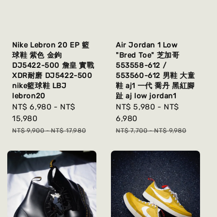
Nike Lebron 20 EP 籃
Air Jordan 1 Low
球鞋 紫色 金鉤
"Bred Toe" 芝加哥
DJ5422-500 詹皇 實戰
553558-612 /
XDR耐磨 DJ5422-500
553560-612 男鞋 大童
nike籃球鞋 LBJ
鞋 aj1 一代 喬丹 黑紅腳
lebron20
趾 aj low jordan1
Sale
NT$ 6,980
-
NT$
Sale
NT$ 5,980
-
NT$
price
15,980
price
6,980
Regular
Regular
NT$ 9,900
-
NT$ 17,980
NT$ 7,700
-
NT$ 9,980
price
price