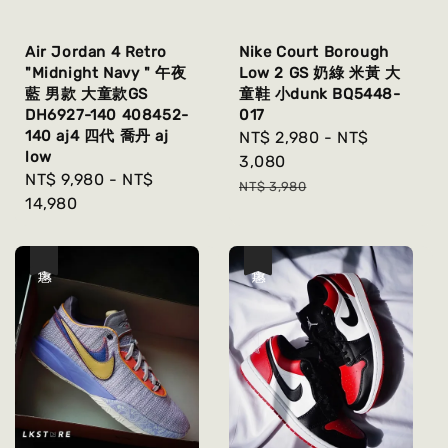
Air Jordan 4 Retro
Nike Court Borough
"Midnight Navy " 午夜
Low 2 GS 奶綠 米黃 大
藍 男款 大童款GS
童鞋 小dunk BQ5448-
DH6927-140 408452-
017
140 aj4 四代 喬丹 aj
Sale
NT$ 2,980
-
NT$
low
price
3,080
Regular
NT$ 9,980
-
NT$
Regular
NT$ 3,980
price
14,980
price
優惠
優惠