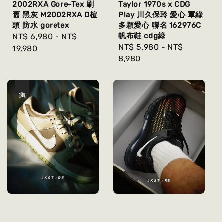
2002RXA Gore-Tex 刷
Taylor 1970s x CDG
舊 黑灰 M2002RXA D楦
Play 川久保玲 愛心 軍綠
頭 防水 goretex
多顆愛心 聯名 162976C
帆布鞋 cdg綠
Regular
NT$ 6,980
-
NT$
Regular
NT$ 5,980
-
NT$
price
19,980
price
8,980
優惠