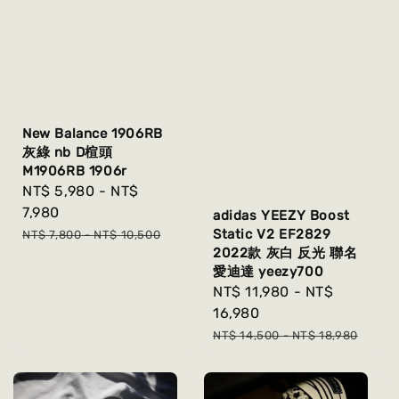
New Balance 1906RB
灰綠 nb D楦頭
M1906RB 1906r
Sale
NT$ 5,980
-
NT$
price
7,980
adidas YEEZY Boost
Regular
Static V2 EF2829
NT$ 7,800
-
NT$ 10,500
2022款 灰白 反光 聯名
price
愛迪達 yeezy700
Sale
NT$ 11,980
-
NT$
price
16,980
Regular
NT$ 14,500
-
NT$ 18,980
price