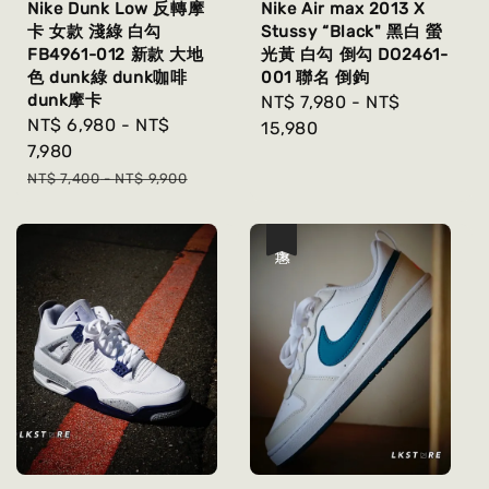
Nike Dunk Low 反轉摩
Nike Air max 2013 X
卡 女款 淺綠 白勾
Stussy “Black" 黑白 螢
FB4961-012 新款 大地
光黃 白勾 倒勾 DO2461-
色 dunk綠 dunk咖啡
001 聯名 倒鉤
dunk摩卡
Regular
NT$ 7,980
-
NT$
Sale
NT$ 6,980
-
NT$
price
15,980
price
7,980
Regular
NT$ 7,400
-
NT$ 9,900
price
優惠