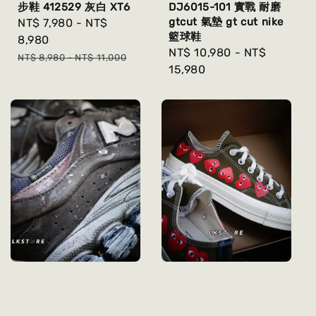
步鞋 412529 灰白 XT6
DJ6015-101 實戰 耐磨
gtcut 氣墊 gt cut nike
Sale
NT$ 7,980
-
NT$
籃球鞋
price
8,980
Regular
NT$ 10,980
-
NT$
Regular
NT$ 8,980
-
NT$ 11,000
price
15,980
price