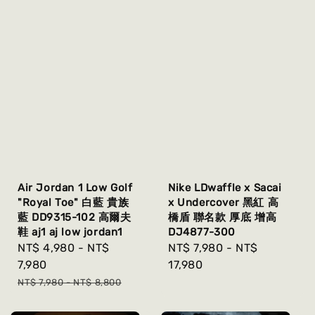
Air Jordan 1 Low Golf
Nike LDwaffle x Sacai
"Royal Toe" 白藍 貴族
x Undercover 黑紅 高
藍 DD9315-102 高爾夫
橋盾 聯名款 厚底 增高
鞋 aj1 aj low jordan1
DJ4877-300
Sale
NT$ 4,980
-
NT$
Regular
NT$ 7,980
-
NT$
price
7,980
price
17,980
Regular
NT$ 7,980
-
NT$ 8,800
price