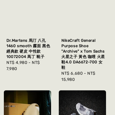
Dr.Martens 馬汀 八孔
NikeCraft General
1460 smooth 霧面 黑色
Purpose Shoe
經典款 硬皮 中性款
"Archive" x Tom Sachs
10072004 馬丁 靴子
火星之子 黃色 咖哩 火星
鞋4.0 DA6672-700 女
Regular
NT$ 4,980
-
NT$
鞋
price
7,980
Regular
NT$ 6,680
-
NT$
price
15,980