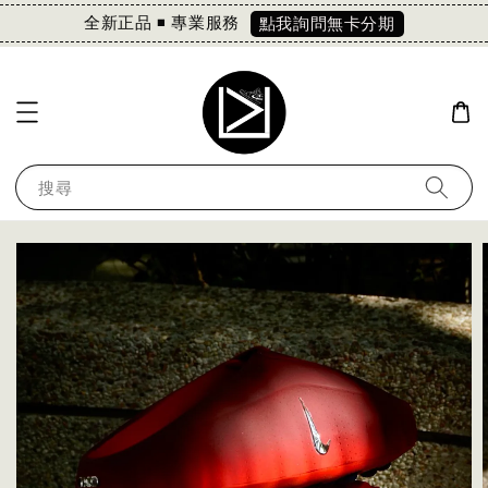
全新正品 ◾️ 專業服務
點我詢問無卡分期
搜尋