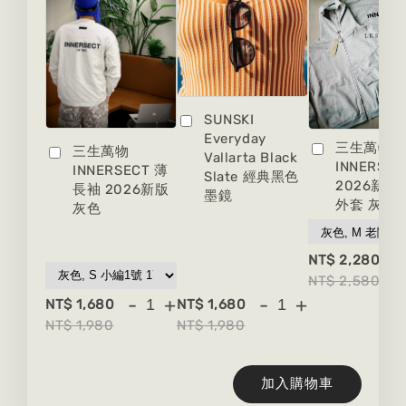
SUNSKI
Everyday
三生萬物
三生萬物
Vallarta Black
INNERSEC
INNERSECT 薄
Slate 經典黑色
2026新版
長袖 2026新版
墨鏡
外套 灰色
灰色
-
NT$ 2,280
NT$ 2,580
-
+
-
+
NT$ 1,680
NT$ 1,680
NT$ 1,980
NT$ 1,980
加入購物車