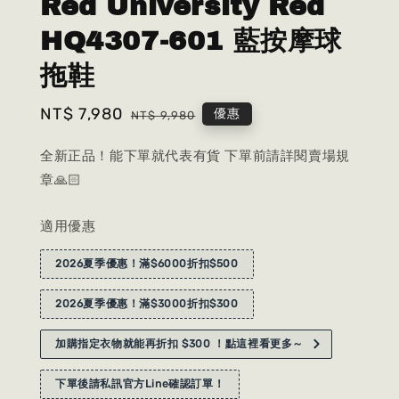
Red University Red
HQ4307-601 藍按摩球
拖鞋
Sale
NT$ 7,980
Regular
優惠
NT$ 9,980
price
price
全新正品！能下單就代表有貨 下單前請詳閱賣場規
章🙏🏻
適用優惠
2026夏季優惠！滿$6000折扣$500
2026夏季優惠！滿$3000折扣$300
加購指定衣物就能再折扣 $300 ！點這裡看更多～
下單後請私訊官方Line確認訂單！