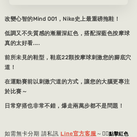
改變心智的Mind 001，
Nike史上最重磅拖鞋！
低調又不失質感的漸層深紅色，搭配深藍色按摩球
真的太好看....
前所未見的鞋型，鞋底22顆
按摩球刺激您的腳底穴
道！
在運動賽前以刺激穴道的方式，讓您的大腦更專注
於比賽～
日常穿搭也非常不錯，爆走兩萬步都不是問題！
👈🏻
點擊紅色
如需無卡分期 請私訊
Line官方客服
～