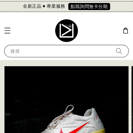
全新正品 ◾️ 專業服務
點我詢問無卡分期
搜尋