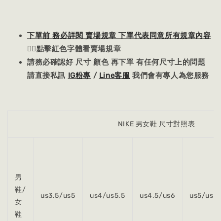
下單前 務必詳閱 賣場規章 下單代表同意所有規章內容
👈🏻點擊紅色字體看賣場規章
請務必確認好 尺寸 顏色 再下單 有任何尺寸上的問題
請直接私訊
IG粉專
/
Line客服
我們會有專人為您服務
NIKE 男女鞋 尺寸對照表
男
鞋/
us3.5/us5
us4/us5.5
us4.5/us6
us5/us6.
女
鞋