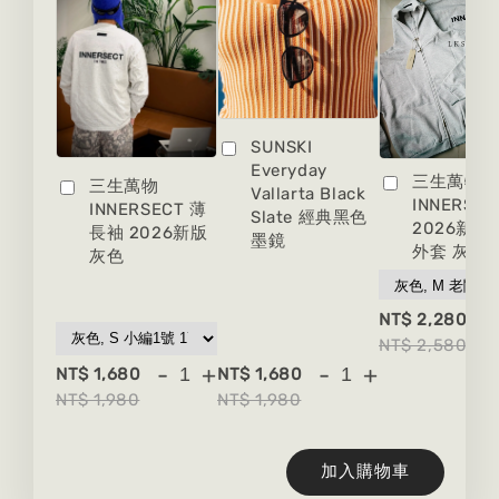
SUNSKI
Everyday
三生萬物
三生萬物
Vallarta Black
INNERSEC
INNERSECT 薄
Slate 經典黑色
2026新版
長袖 2026新版
墨鏡
外套 灰色
灰色
-
NT$ 2,280
NT$ 2,580
-
+
-
+
NT$ 1,680
NT$ 1,680
NT$ 1,980
NT$ 1,980
加入購物車