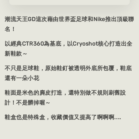
潮流天王GD這次藉由世界盃足球和Nike推出頂級聯
名！
以經典CTR360為基底，以Cryoshot核心打造出全
新鞋款～
不只是足球鞋，原始鞋釘被透明外底所包覆，鞋底
還有一朵小花
鞋面是米色的麂皮打造，還特別做不規則刷舊設
計！不是髒掉喔～
鞋盒也是特殊盒，收藏價值又提高了啊啊啊....