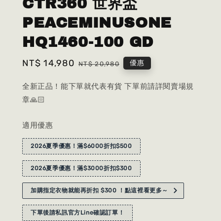
CTR360 世界盃
PEACEMINUSONE
HQ1460-100 GD
Sale
NT$ 14,980
Regular
優惠
NT$ 20,980
price
price
全新正品！能下單就代表有貨 下單前請詳閱賣場規
章🙏🏻
適用優惠
2026夏季優惠！滿$6000折扣$500
2026夏季優惠！滿$3000折扣$300
加購指定衣物就能再折扣 $300 ！點這裡看更多～
下單後請私訊官方Line確認訂單！