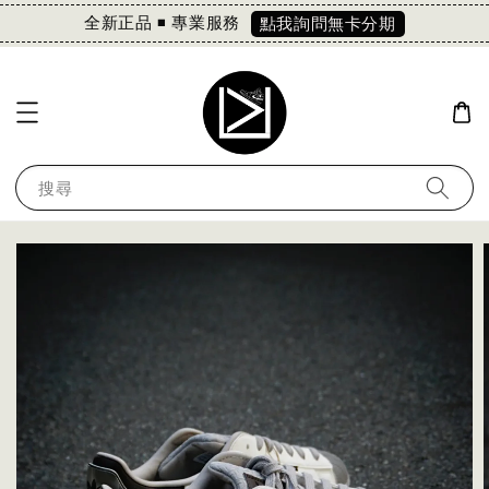
全新正品 ◾️ 專業服務
點我詢問無卡分期
搜尋