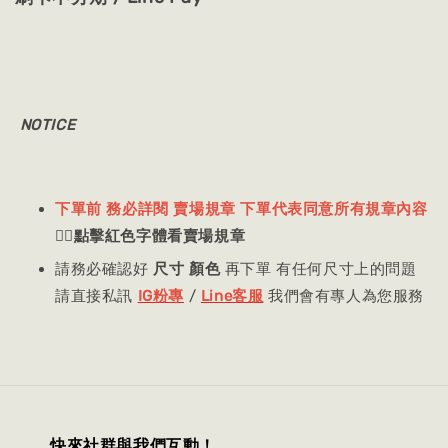
NOTICE
下單前 務必詳閱 賣場規章 下單代表同意所有規章內容
👈🏻
點擊紅色字體看賣場規章
請務必確認好
尺寸 顏色
再下單 有任何尺寸上的問題
請直接私訊
IG粉專
/
Line客服
我們會有專人為您服務
快來社群與我們互動！