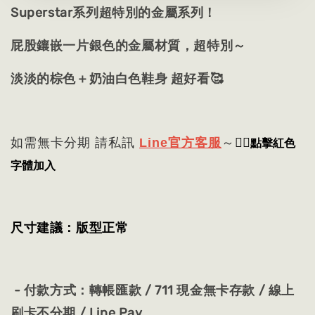
Superstar系列超特別的金屬系列！
屁股鑲嵌一片銀色的金屬材質，超特別～
淡淡的棕色＋奶油白色鞋身 超好看🥰
👈🏻
點擊紅色
如需無卡分期 請私訊
Line官方客服
～
字體加入
尺寸建議：版型正常
- 付款方式：轉帳匯款 / 711 現金無卡存款 / 線上
刷卡不分期 / Line Pay