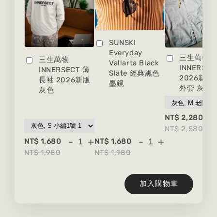
SUNSKI
Everyday
三生萬物
三生萬物
Vallarta Black
INNERSEC
INNERSECT 薄
Slate 經典黑色
2026新版
長袖 2026新版
墨鏡
外套 灰色
灰色
-
NT$ 2,280
NT$ 2,580
-
+
-
+
NT$ 1,680
NT$ 1,680
NT$ 1,980
NT$ 1,980
加入購物車