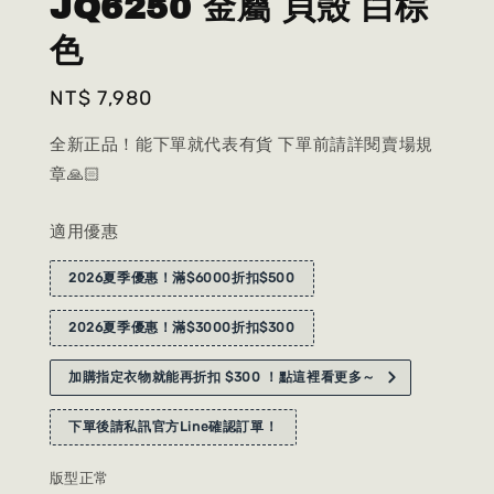
JQ6250 金屬 貝殼 白棕
色
Regular
NT$ 7,980
price
全新正品！能下單就代表有貨 下單前請詳閱賣場規
章🙏🏻
適用優惠
2026夏季優惠！滿$6000折扣$500
2026夏季優惠！滿$3000折扣$300
加購指定衣物就能再折扣 $300 ！點這裡看更多～
下單後請私訊官方Line確認訂單！
版型正常