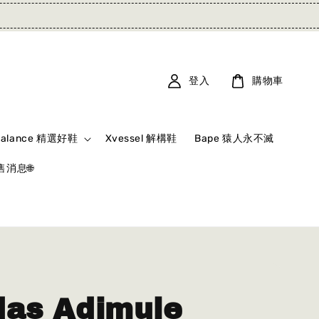
登入
購物車
Balance 精選好鞋
Xvessel 解構鞋
Bape 猿人永不滅
消息🌐
das Adimule