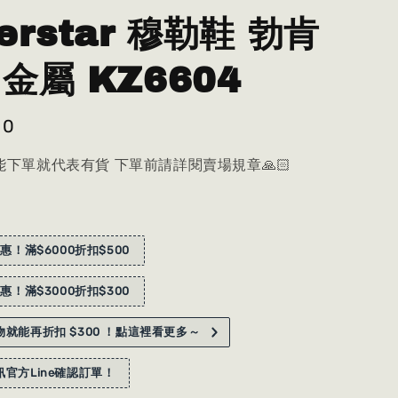
erstar 穆勒鞋 勃肯
金屬 KZ6604
80
下單就代表有貨 下單前請詳閱賣場規章🙏🏻
惠！滿$6000折扣$500
惠！滿$3000折扣$300
就能再折扣 $300 ！點這裡看更多～
官方Line確認訂單！