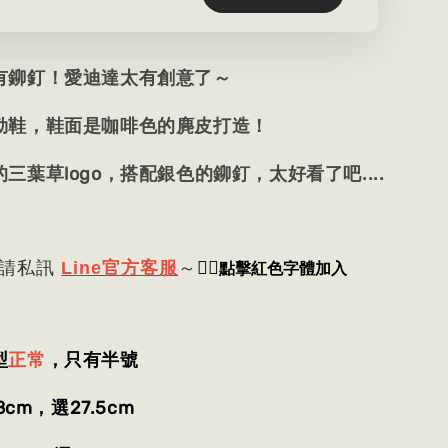
有鉚釘！愛迪達太有創意了～
勒鞋，鞋面是咖啡色的麂皮打造！
三葉草logo，搭配銀色的鉚釘，太好看了吧....
👈🏻
點擊紅色字體加入
 請私訊
Line官方客服
～
型
正常
，只有半號
8cm，選27.5cm