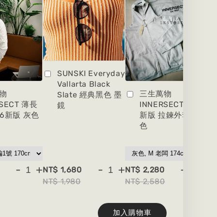
SUNSKI Everyday
Vallarta Black
物
三生萬物
Slate 經典黑色 墨
RSECT 薄長
INNERSECT 2026
鏡
26新版 灰色
新版 拉鍊外套 灰
色
-
+
-
+
-
+
NT$ 1,680
NT$ 2,280
NT
NT$ 1,980
NT$ 2,580
NT
加入購物車