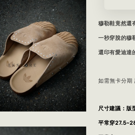
穆勒鞋竟然還
一秒穿脫的穆
還印有愛迪達的
如需無卡分期
尺寸建議：版
平常穿27.5~2