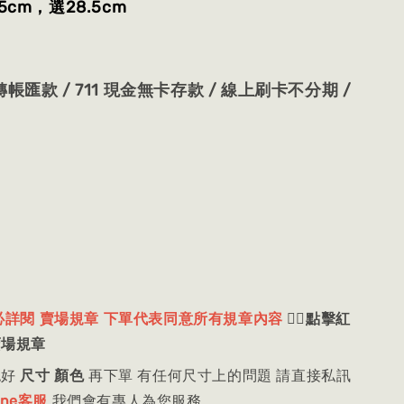
5cm，選28.5cm
帳匯款 / 711 現金無卡存款 / 線上刷卡不分期 /
必詳閱 賣場規章 下單代表同意所有規章內容
👈🏻
點擊紅
賣場規章
認好
尺寸 顏色
再下單 有任何尺寸上的問題 請直接私訊
ine客服
我們會有專人為您服務