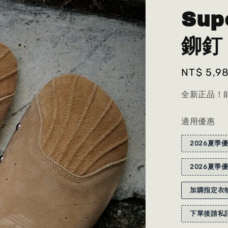
Sup
鉚釘 
Regular
NT$ 5,9
price
全新正品！能
適用優惠
2026夏季優
2026夏季優
加購指定衣物
下單後請私訊