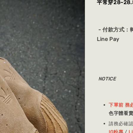
平常穿28~28.
- 付款方式：轉
Line Pay
NOTICE
下單前 務
色字體看
請務必確
IG粉專
/
L