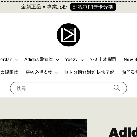
全新正品 ◾️ 專業服務
點我詢問無卡分期
Jordan
Adidas 愛迪達
Yeezy
Y-3 山本耀司
New 
ki 太陽眼鏡
穿搭必備衣物
無卡分期好划算 快快了解
熱門發售
搜尋
Adi